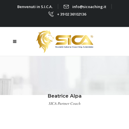
Benvenuti in S.I.C.A.
info@sicoaching.it
+ 39 02 36102136
Beatrice Alpa
SICA Partner Coach