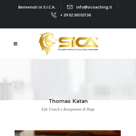
Benvenuti in S.I.C.A.
info@sicoaching.it
+ 39 02 36102136
Thomas Katan
Life Coach e Insegnante di Yoga