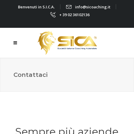
Benvenuti in S.I.C.A.
info@sicoaching.it
+ 39 02 36102136
Contattaci
Sempre più aziende