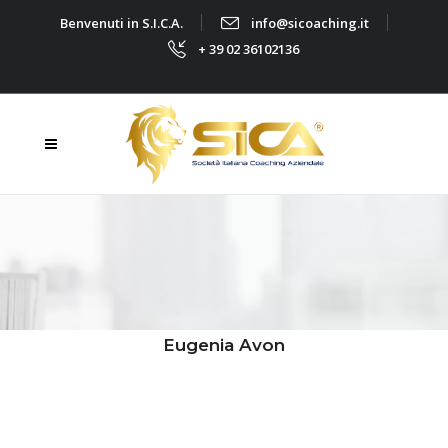
Benvenuti in S.I.C.A.
info@sicoaching.it
+ 39 02 36102136
Eugenia Avon