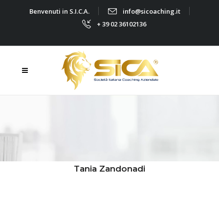
Benvenuti in S.I.C.A.
info@sicoaching.it
+ 39 02 36102136
Tania Zandonadi