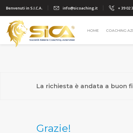
Benvenuti in S.I.C.A.
info@sicoaching.it
+ 39 02 
HOME
COACHING AZ
La richiesta è andata a buon f
Grazie!