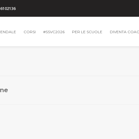
36102136
IENDALE
CORSI
#SSVC2026
PER LE SCUOLE
DIVENTA COA
ine