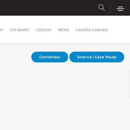
Contattaci
Scarica i Case Study
CH
CHI SIAMO
I COACH
NEWS
LAVORA CON NOI
Contattaci
Scarica i Case Study