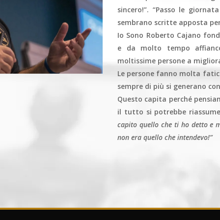
sincero!”. “Passo le giornat
sembrano scritte apposta per 
Io Sono Roberto Cajano fonda
e da molto tempo affianco
moltissime persone a migliorar
Le persone fanno molta fati
sempre di più si generano conf
Questo capita perché pensiam
il tutto si potrebbe riassume
capito quello che ti ho detto e 
non era quello che intendevo!”