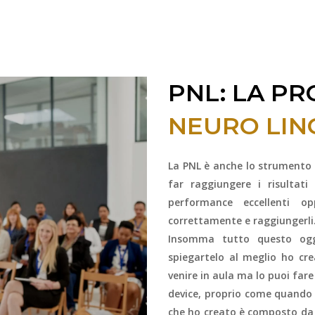
PNL: LA P
NEURO LIN
La PNL è anche lo strumento p
far raggiungere i risultati
performance eccellenti op
correttamente e raggiungerli
Insomma tutto questo ogg
spiegartelo al meglio ho c
venire in aula ma lo puoi fare
device, proprio come quando ti
che ho creato è composto da p